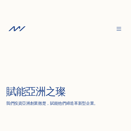
賦能亞洲之璨
我們投資亞洲創業翹楚，賦能他們締造革新型企業。