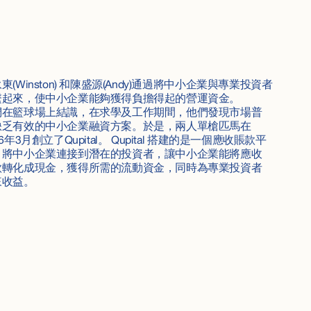
東(Winston) 和陳盛源(Andy)通過將中小企業與專業投資者
繫起來，使中小企業能夠獲得負擔得起的營運資金。
們在籃球場上結識，在求學及工作期間，他們發現市場普
缺乏有效的中小企業融資方案。於是，兩人單槍匹馬在
16年3月創立了Qupital。 Qupital 搭建的是一個應收賬款平
，將中小企業連接到潛在的投資者，讓中小企業能將應收
款轉化成現金，獲得所需的流動資金，同時為專業投資者
來收益。