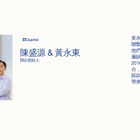
黃永
聯
他
陳盛源 & 黃永東
遍
聯合創始人
20
台
賬
帶