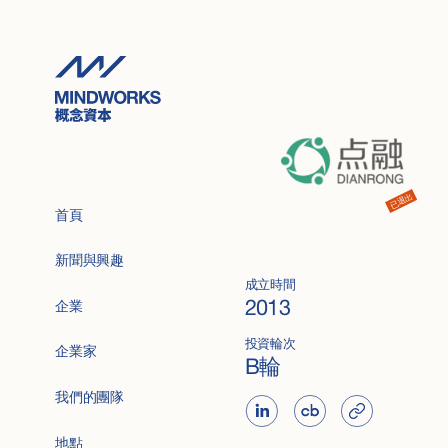
已退出
首頁
新聞與興趣
成立時間
2013
企業
投資輪次
企業家
B輪
我們的團隊
地點