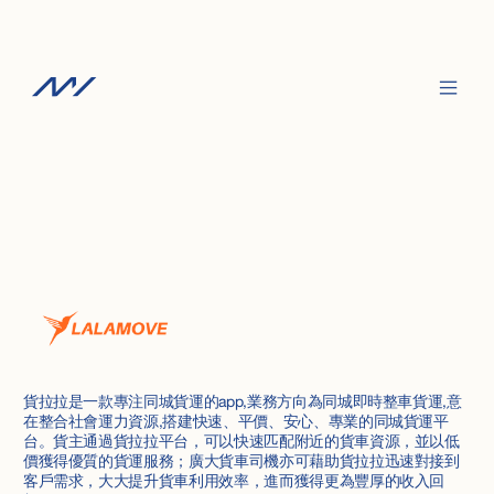
貨拉拉是一款專注同城貨運的app,業務方向為同城即時整車貨運,意
在整合社會運力資源,搭建快速、平價、安心、專業的同城貨運平
台。貨主通過貨拉拉平台，可以快速匹配附近的貨車資源，並以低
價獲得優質的貨運服務；廣大貨車司機亦可藉助貨拉拉迅速對接到
客戶需求，大大提升貨車利用效率，進而獲得更為豐厚的收入回