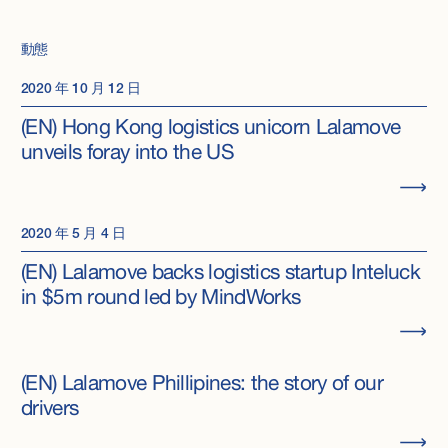
動態
2020 年 10 月 12 日
(EN) Hong Kong logistics unicorn Lalamove
unveils foray into the US
2020 年 5 月 4 日
(EN) Lalamove backs logistics startup Inteluck
in $5m round led by MindWorks
(EN) Lalamove Phillipines: the story of our
drivers