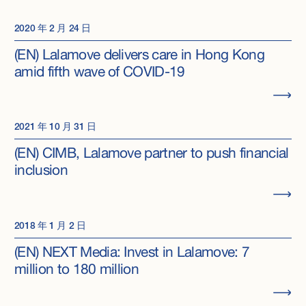
2020 年 2 月 24 日
(EN) Lalamove delivers care in Hong Kong
amid fifth wave of COVID-19
2021 年 10 月 31 日
(EN) CIMB, Lalamove partner to push financial
inclusion
2018 年 1 月 2 日
(EN) NEXT Media: Invest in Lalamove: 7
million to 180 million