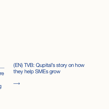
(EN) TVB: Qupital’s story on how
they help SMEs grow
re
g