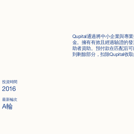
Qupital通過將中小企業
金。擁有有效且經過驗證的發票
助者資助。預付款在匹配后可
到剩餘部分，扣除Qupital
投資時間
2016
最新輪次
A輪