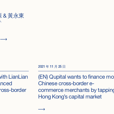
 & 黃永東
人
2021 年 11 月 25 日
with LianLian
(EN) Qupital wants to finance mo
anced
Chinese cross-border e-
cross-border
commerce merchants by tappin
Hong Kong’s capital market